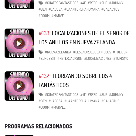
#CUATROFANTASTICOS
#4F
#REED
#SUE
#JOHNNY
#BEN
#LACOSA
#LAANTORCHAHUMANA
#GALACTUS
#DOOM
#MARVEL
#133
LOCALIZACIONES DE EL SEÑOR DE
LOS ANILLOS EN NUEVA ZELANDA
#NUEVAZELANDA
#ELSENORDELOSANILLOS
#TOLKIEN
#ELHOBBIT
#PETERJACKSON
#LOCALIZACIONES
#TURISMO
#132
TEORIZANDO SOBRE LOS 4
FANTÁSTICOS
#CUATROFANTASTICOS
#4F
#REED
#SUE
#JOHNNY
#BEN
#LACOSA
#LAANTORCHAHUMANA
#GALACTUS
#DOOM
#MARVEL
PROGRAMAS RELACIONADOS