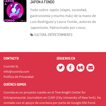
JAPÓN A FONDO
Todo sobre Japón (viajes, sociedad,
gastronomía y mucho más) de la mano de
Luis Rodríguez y Laura Tomàs, autores de
Japonismo. Patrocinado por Lexus.
CULTURA, ENTRETENIMIENTO
CONTACTO
SÍGUENOS EN
Cuonda SL
info@cuonda.com
Política de Privacidad
QUIÉNES SOMOS
Cuonda es un proyecto nacido en el Tow Knight Center for
Entrepreneurial Journalism en CUNY (City University of New York). Ha
contado con el apoyo de una beca por parte de Google DNI Fund.