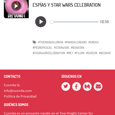
ESPÍAS Y STAR WARS CELEBRATION
#THEMANDALORIAN
#MANDALORIANO
#GROGU
#PEDROPASCAL
#STARWARS
#BOKATAN
#STARWARSCELEBRATION
#REY
#FILONI
#GIDEON
#BESKAR
CONTACTO
SÍGUENOS EN
Cuonda SL
info@cuonda.com
Política de Privacidad
QUIÉNES SOMOS
Cuonda es un proyecto nacido en el Tow Knight Center for