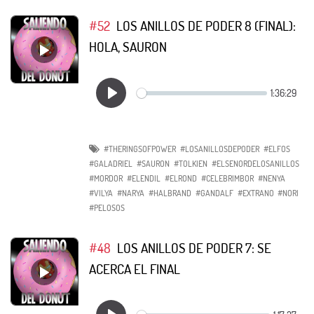
#52
LOS ANILLOS DE PODER 8 (FINAL):
HOLA, SAURON
#THERINGSOFPOWER
#LOSANILLOSDEPODER
#ELFOS
#GALADRIEL
#SAURON
#TOLKIEN
#ELSENORDELOSANILLOS
#MORDOR
#ELENDIL
#ELROND
#CELEBRIMBOR
#NENYA
#VILYA
#NARYA
#HALBRAND
#GANDALF
#EXTRANO
#NORI
#PELOSOS
#48
LOS ANILLOS DE PODER 7: SE
ACERCA EL FINAL