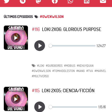
ÚLTIMOS EPISODIOS
#OWENWILSON
#116
LOKI 2X06: GLORIOUS PURPOSE
#LOKI
#OUROBOROS
#MOBIUS
#KEHUYQUAN
#OWENWILSON
#TOMHIDDLESTON
#KANG
#TVA
#MARVEL
#MULTIVERSO
#115
LOKI 2X05: CIENCIA/FICCIÓN