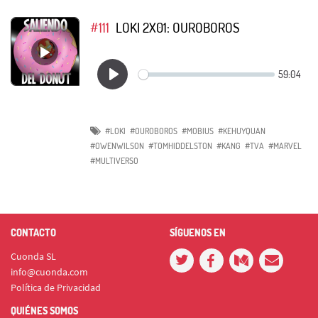
#111
LOKI 2X01: OUROBOROS
#LOKI
#OUROBOROS
#MOBIUS
#KEHUYQUAN
#OWENWILSON
#TOMHIDDELSTON
#KANG
#TVA
#MARVEL
#MULTIVERSO
CONTACTO
SÍGUENOS EN
Cuonda SL
info@cuonda.com
Política de Privacidad
QUIÉNES SOMOS