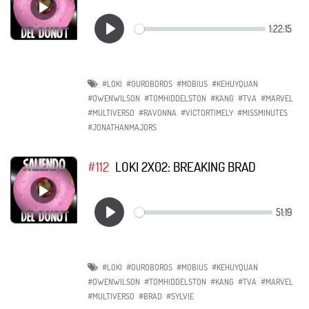
#LOKI
#OUROBOROS
#MOBIUS
#KEHUYQUAN
#OWENWILSON
#TOMHIDDELSTON
#KANG
#TVA
#MARVEL
#MULTIVERSO
#RAVONNA
#VICTORTIMELY
#MISSMINUTES
#JONATHANMAJORS
#112
LOKI 2X02: BREAKING BRAD
#LOKI
#OUROBOROS
#MOBIUS
#KEHUYQUAN
#OWENWILSON
#TOMHIDDELSTON
#KANG
#TVA
#MARVEL
#MULTIVERSO
#BRAD
#SYLVIE