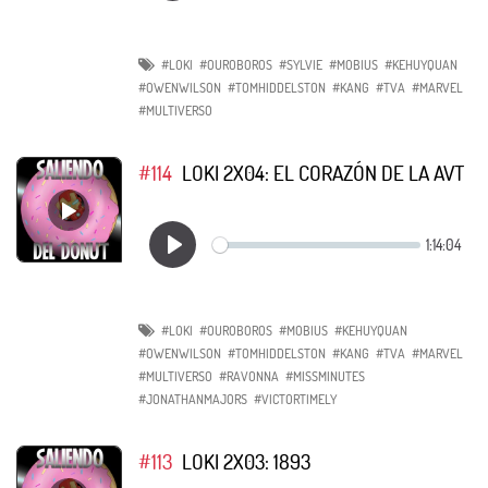
#LOKI
#OUROBOROS
#SYLVIE
#MOBIUS
#KEHUYQUAN
#OWENWILSON
#TOMHIDDELSTON
#KANG
#TVA
#MARVEL
#MULTIVERSO
#114
LOKI 2X04: EL CORAZÓN DE LA AVT
#LOKI
#OUROBOROS
#MOBIUS
#KEHUYQUAN
#OWENWILSON
#TOMHIDDELSTON
#KANG
#TVA
#MARVEL
#MULTIVERSO
#RAVONNA
#MISSMINUTES
#JONATHANMAJORS
#VICTORTIMELY
#113
LOKI 2X03: 1893