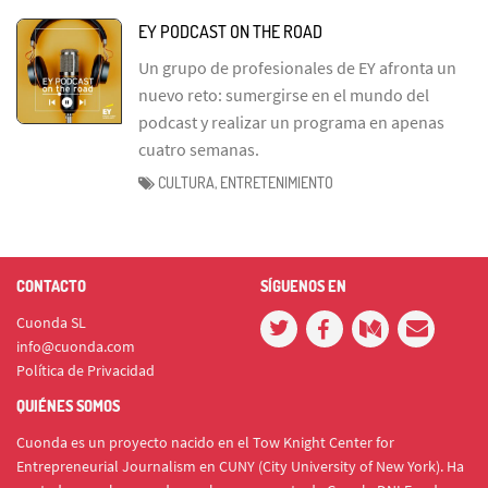
EY PODCAST ON THE ROAD
Un grupo de profesionales de EY afronta un
nuevo reto: sumergirse en el mundo del
podcast y realizar un programa en apenas
cuatro semanas.
CULTURA, ENTRETENIMIENTO
CONTACTO
SÍGUENOS EN
Cuonda SL
info@cuonda.com
Política de Privacidad
QUIÉNES SOMOS
Cuonda es un proyecto nacido en el Tow Knight Center for
Entrepreneurial Journalism en CUNY (City University of New York). Ha