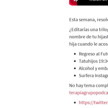
Esta semana, resol
¿Editarías una trilo
nombre de tu hijas
hija cuando le aco
Regreso al Fut
Tatuhijos 19:3
Alcohol y emb
Surfera Insta
No hay tema compli
terapiagrupopodc
https://twitt