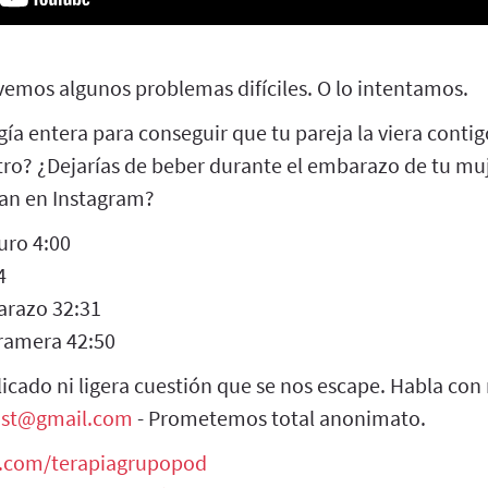
vemos algunos problemas difíciles. O lo intentamos.
gía entera para conseguir que tu pareja la viera contig
tro? ¿Dejarías de beber durante el embarazo de tu muj
san en Instagram?
uro 4:00
4
arazo 32:31
gramera 42:50
cado ni ligera cuestión que se nos escape. Habla con
ast@gmail.com
- Prometemos total anonimato.
er.com/terapiagrupopod