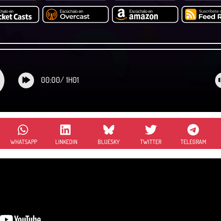
00:00
/
1H01
WHATSAPP
LINKEDIN
BLUESKY
TWITTER
TELEGRAM