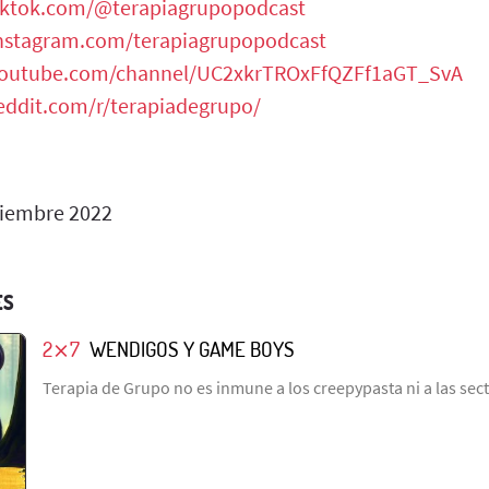
tiktok.com/@terapiagrupopodcast
instagram.com/
terapiagrupopodcast
youtube.com/channel/UC2xkrTROxFfQZFf1aGT_SvA
eddit.com/r/terapiadegrupo/
iembre 2022
ES
2⨯7
WENDIGOS Y GAME BOYS
Terapia de Grupo no es inmune a los creepypasta ni a las sec