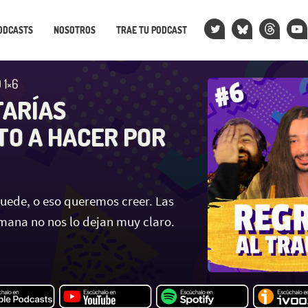
ODCASTS
NOSOTROS
TRAE TU PODCAST
 1×6
TARÍAS
TO A HACER POR
puede, o eso queremos creer. Las
emana no nos lo dejan muy claro.