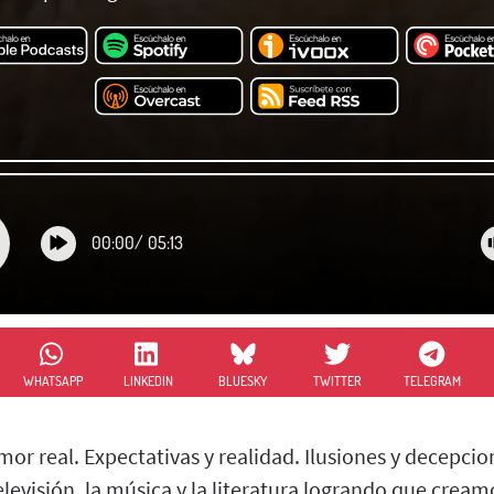
00:00
/
05:13
WHATSAPP
LINKEDIN
BLUESKY
TWITTER
TELEGRAM
r real. Expectativas y realidad. Ilusiones y decepcion
 televisión, la música y la literatura logrando que crea