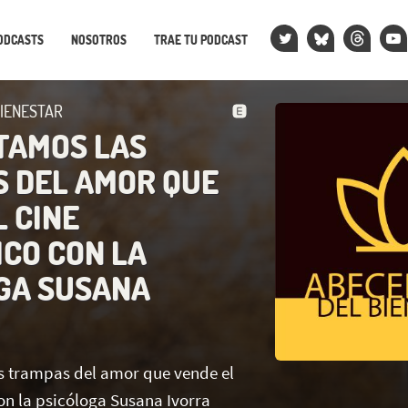
ODCASTS
NOSOTROS
TRAE TU PODCAST
BIENESTAR
TAMOS LAS
 DEL AMOR QUE
L CINE
CO CON LA
GA SUSANA
 trampas del amor que vende el
on la psicóloga Susana Ivorra