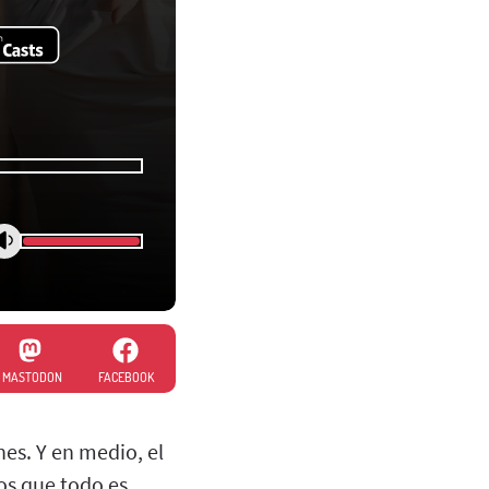
MASTODON
FACEBOOK
es. Y en medio, el
mos que todo es