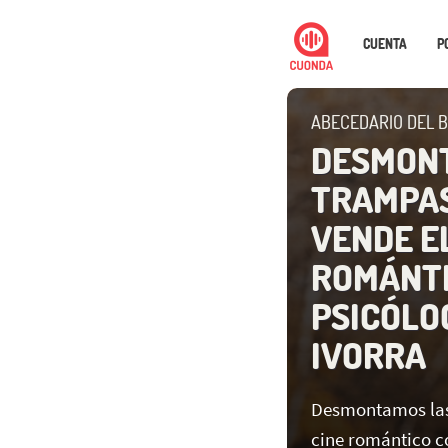
CUENTA
P
ABECEDARIO DEL 
DESMON
TRAMPAS
VENDE E
ROMÁNTI
PSICÓLO
IVORRA
Desmontamos las
cine romántico c