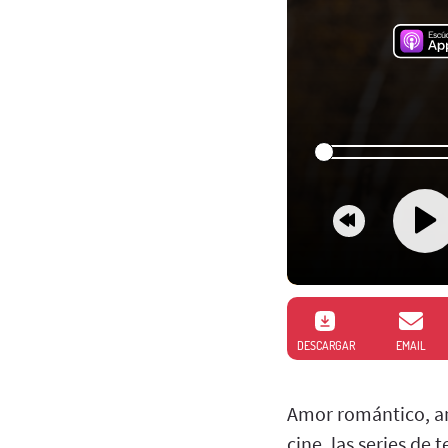
DESCARGAR
EMAIL
Amor romántico, amo
cine, las series de