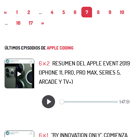
«
1
2
...
4
5
6
7
8
9
10
...
16
17
»
ÚLTIMOS EPISODIOS DE
APPLE CODING
6⨯2
RESUMEN DEL APPLE EVENT 2019
(IPHONE 11, PRO, PRO MAX, SERIES 5,
ARCADE Y TV+)
6⨯1
"BY INNOVATION ONLY", COMIENZA