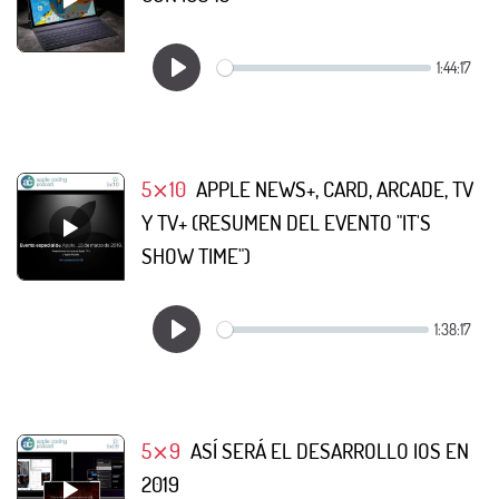
5⨯10
APPLE NEWS+, CARD, ARCADE, TV
Y TV+ (RESUMEN DEL EVENTO "IT'S
SHOW TIME")
5⨯9
ASÍ SERÁ EL DESARROLLO IOS EN
2019