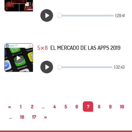
5⨯8
EL MERCADO DE LAS APPS 2019
«
1
2
...
4
5
6
7
8
9
10
...
16
17
»