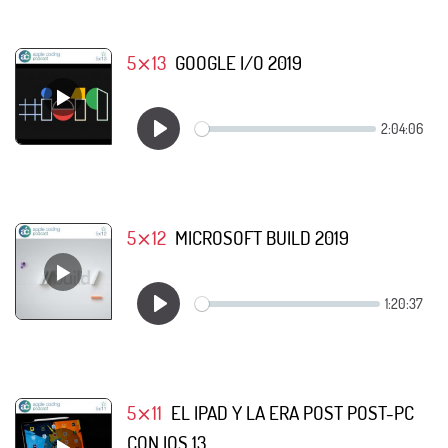
5⨯13
GOOGLE I/O 2019
5⨯12
MICROSOFT BUILD 2019
5⨯11
EL IPAD Y LA ERA POST POST-PC
CON IOS 13