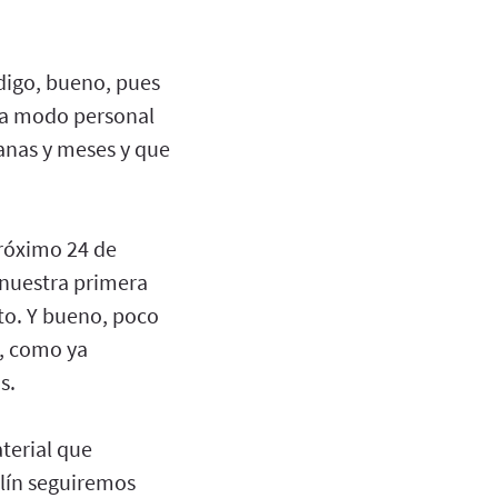
 digo, bueno, pues
s a modo personal
anas y meses y que
róximo 24 de
 nuestra primera
to. Y bueno, poco
s, como ya
s.
terial que
rlín seguiremos