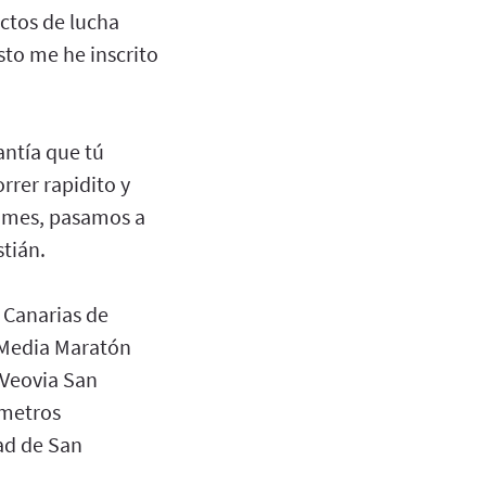
ectos de lucha
usto me he inscrito
antía que tú
rrer rapidito y
e mes, pasamos a
tián.
 Canarias de
 Media Maratón
 Veovia San
ómetros
ad de San