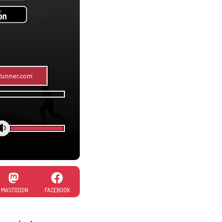
eRunner.com
MASTODON
FACEBOOK