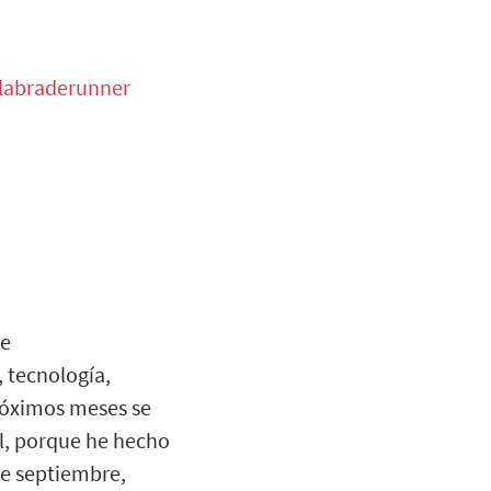
alabraderunner
de
 tecnología,
próximos meses se
al, porque he hecho
de septiembre,