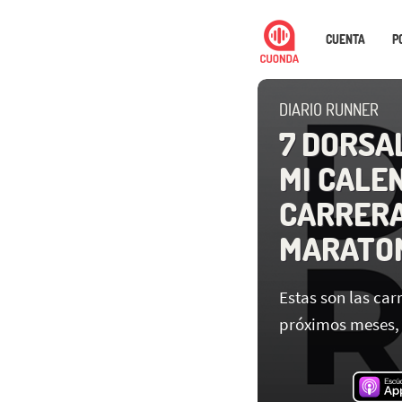
CUENTA
P
DIARIO RUNNER
7 DORSAL
MI CALE
CARRERA
MARATO
Estas son las car
próximos meses,