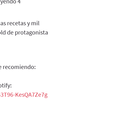
uyendo 4
s recetas y mil
ld de protagonista
ue recomiendo:
tify:
053T96-KesQA7Ze7g