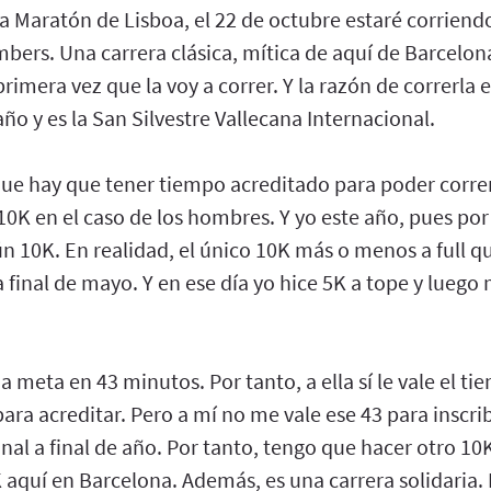
a Maratón de Lisboa, el 22 de octubre estaré corriend
mbers. Una carrera clásica, mítica de aquí de Barcelo
 primera vez que la voy a correr. Y la razón de correrla 
año y es la San Silvestre Vallecana Internacional.
que hay que tener tiempo acreditado para poder correr
0K en el caso de los hombres. Y yo este año, pues por 
n 10K. En realidad, el único 10K más o menos a full q
a final de mayo. Y en ese día yo hice 5K a tope y luego
 meta en 43 minutos. Por tanto, a ella sí le vale el tie
 para acreditar. Pero a mí no me vale ese 43 para inscr
nal a final de año. Por tanto, tengo que hacer otro 10K
quí en Barcelona. Además, es una carrera solidaria. 