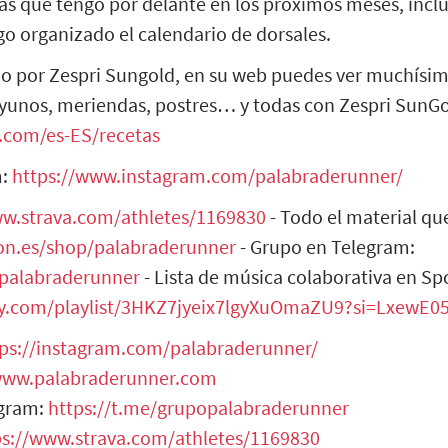
ras que tengo por delante en los próximos meses, incl
go organizado el calendario de dorsales.
o por Zespri Sungold, en su web puedes ver muchísima
ayunos, meriendas, postres… y todas con Zespri SunGo
.com/es-ES/recetas
m:
https://www.instagram.com/palabraderunner/
ww.strava.com/athletes/1169830
- Todo el material q
n.es/shop/palabraderunner
- Grupo en Telegram:
opalabraderunner
- Lista de música colaborativa en Spo
ify.com/playlist/3HKZ7jyeix7lgyXuOmaZU9?si=LxewE
tps://instagram.com/palabraderunner/
/www.palabraderunner.com
egram:
https://t.me/grupopalabraderunner
ps://www.strava.com/athletes/1169830