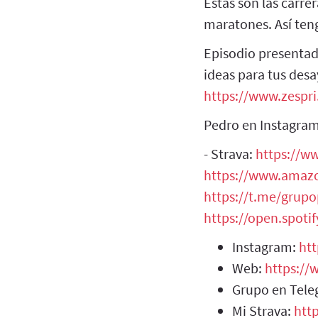
Estas son las carre
maratones. Así ten
Episodio presentad
ideas para tus des
https://www.zespri
Pedro en Instagra
- Strava:
https://w
https://www.amazo
https://t.me/grup
https://open.spot
Instagram:
ht
Web:
https:/
Grupo en Tel
Mi Strava:
htt