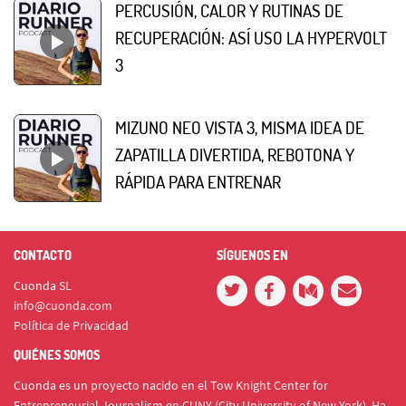
PERCUSIÓN, CALOR Y RUTINAS DE
RECUPERACIÓN: ASÍ USO LA HYPERVOLT
3
MIZUNO NEO VISTA 3, MISMA IDEA DE
ZAPATILLA DIVERTIDA, REBOTONA Y
RÁPIDA PARA ENTRENAR
CONTACTO
SÍGUENOS EN
Cuonda SL
info@cuonda.com
Política de Privacidad
QUIÉNES SOMOS
Cuonda es un proyecto nacido en el Tow Knight Center for
Entrepreneurial Journalism en CUNY (City University of New York). Ha