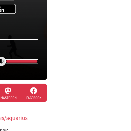
MASTODON
FACEBOOK
es/aquarius
ava: