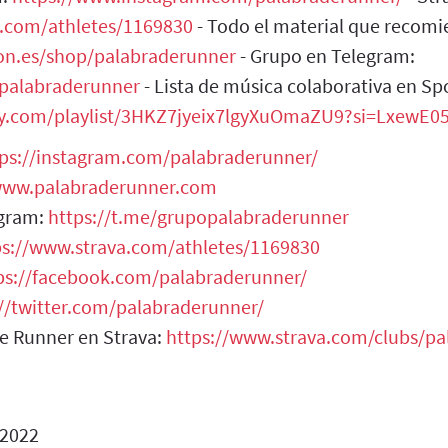
a.com/athletes/1169830
- Todo el material que recomi
n.es/shop/palabraderunner
- Grupo en Telegram:
opalabraderunner
- Lista de música colaborativa en Spo
ify.com/playlist/3HKZ7jyeix7lgyXuOmaZU9?si=LxewE
tps://instagram.com/palabraderunner/
/www.palabraderunner.com
egram:
https://t.me/grupopalabraderunner
ps://www.strava.com/athletes/1169830
ps://facebook.com/palabraderunner/
://twitter.com/palabraderunner/
de Runner en Strava:
https://www.strava.com/clubs/p
 2022