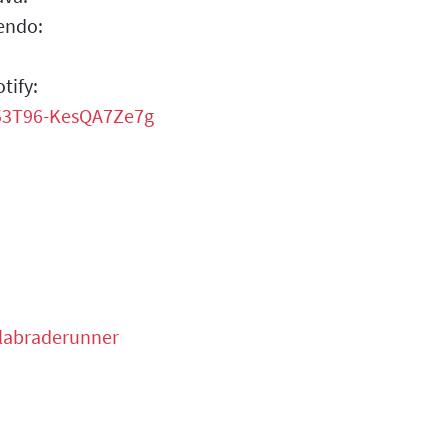
endo:
tify:
053T96-KesQA7Ze7g
alabraderunner