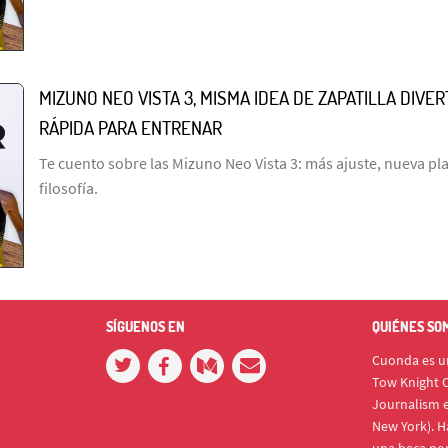
MIZUNO NEO VISTA 3, MISMA IDEA DE ZAPATILLA DIVE
RÁPIDA PARA ENTRENAR
Te cuento sobre las Mizuno Neo Vista 3: más ajuste, nueva p
filosofía.
SÍGUENOS EN
QUIÉNES SO
Cuonda es un
Tow Knight C
Journalism e
New York). H
una beca po