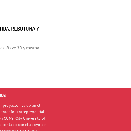
RTIDA, REBOTONA Y
laca Wave 3D y misma
MOS
 proyecto nacido en el
enter for Entrepreneurial
n CUNY (City University of
a contado con el apoyo de
r parte de Google DNI