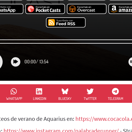
00:00
/
13:54
WHATSAPP
LINKEDIN
BLUESKY
TWITTER
TELEGRAM
rteos de verano de Aquarius en:
https://www.cocacola.
m:
https://www.instagram.com/palabraderunner/
- Str