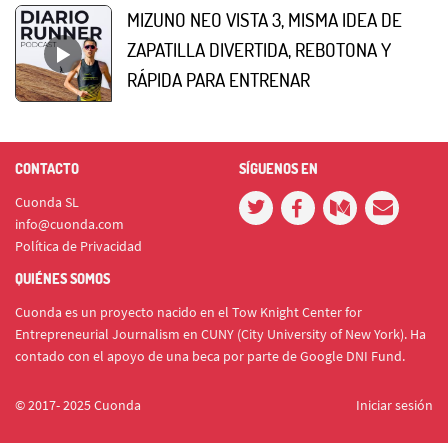
MIZUNO NEO VISTA 3, MISMA IDEA DE
ZAPATILLA DIVERTIDA, REBOTONA Y
RÁPIDA PARA ENTRENAR
CONTACTO
SÍGUENOS EN
Cuonda SL
info@cuonda.com
Política de Privacidad
QUIÉNES SOMOS
Cuonda es un proyecto nacido en el Tow Knight Center for
Entrepreneurial Journalism en CUNY (City University of New York). Ha
contado con el apoyo de una beca por parte de Google DNI Fund.
© 2017- 2025 Cuonda
Iniciar sesión