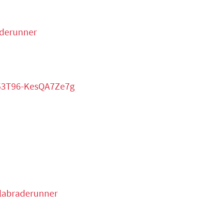
aderunner
053T96-KesQA7Ze7g
alabraderunner