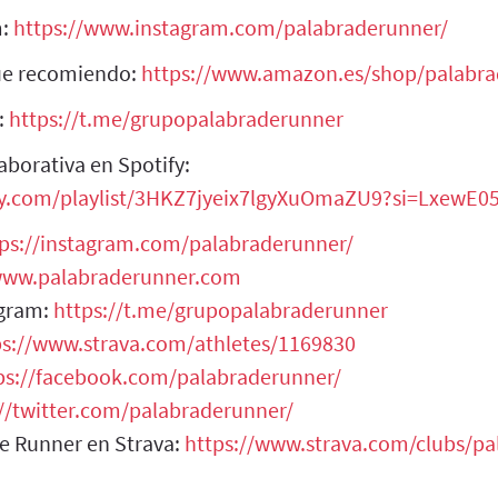
m:
https://www.instagram.com/palabraderunner/
que recomiendo:
https://www.amazon.es/shop/palabr
:
https://t.me/grupopalabraderunner
aborativa en Spotify:
ify.com/playlist/3HKZ7jyeix7lgyXuOmaZU9?si=LxewE
tps://instagram.com/palabraderunner/
/www.palabraderunner.com
egram:
https://t.me/grupopalabraderunner
ps://www.strava.com/athletes/1169830
ps://facebook.com/palabraderunner/
://twitter.com/palabraderunner/
de Runner en Strava:
https://www.strava.com/clubs/p