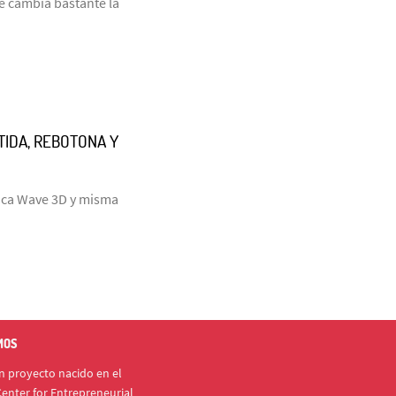
e cambia bastante la
RTIDA, REBOTONA Y
laca Wave 3D y misma
MOS
 proyecto nacido en el
enter for Entrepreneurial