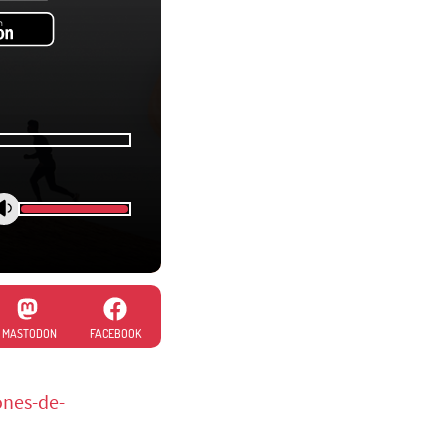
MASTODON
FACEBOOK
ones-de-