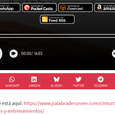
00:00
/
14:03
WHATSAPP
LINKEDIN
BLUESKY
TWITTER
TELEGRAM
 está aquí:
https://www.palabraderunner.com/cintur
es-y-entrenamientos/