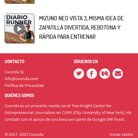
MIZUNO NEO VISTA 3, MISMA IDEA DE
ZAPATILLA DIVERTIDA, REBOTONA Y
RÁPIDA PARA ENTRENAR
CONTACTO
SÍGUENOS EN
Cuonda SL
info@cuonda.com
Política de Privacidad
QUIÉNES SOMOS
Cuonda es un proyecto nacido en el Tow Knight Center for
Entrepreneurial Journalism en CUNY (City University of New York). Ha
contado con el apoyo de una beca por parte de Google DNI Fund.
© 2017- 2025 Cuonda
Iniciar sesión