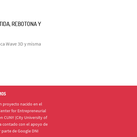
RTIDA, REBOTONA Y
laca Wave 3D y misma
MOS
 proyecto nacido en el
enter for Entrepreneurial
n CUNY (City University of
a contado con el apoyo de
r parte de Google DNI