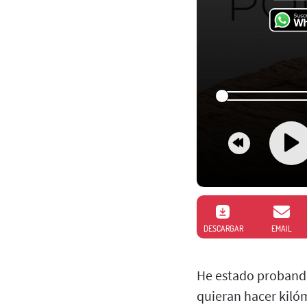
DESCARGAR
EMAIL
He estado probando
quieran hacer kil