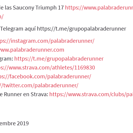
de las Saucony Triumph 17
https://www.palabraderun
n/
‎
 Telegram aquí https://t.me/grupopalabraderunner
tps://instagram.com/palabraderunner/
/www.palabraderunner.com
egram:
https://t.me/grupopalabraderunner
ps://www.strava.com/athletes/1169830
ps://facebook.com/palabraderunner/
://twitter.com/palabraderunner/
de Runner en Strava:
https://www.strava.com/clubs/p
iembre 2019