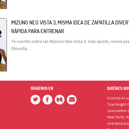
MIZUNO NEO VISTA 3, MISMA IDEA DE ZAPATILLA DIVE
RÁPIDA PARA ENTRENAR
Te cuento sobre las Mizuno Neo Vista 3: más ajuste, nueva p
filosofía.
SÍGUENOS EN
QUIÉNES SO
Cuonda es un
Tow Knight C
Journalism e
New York). H
una beca po