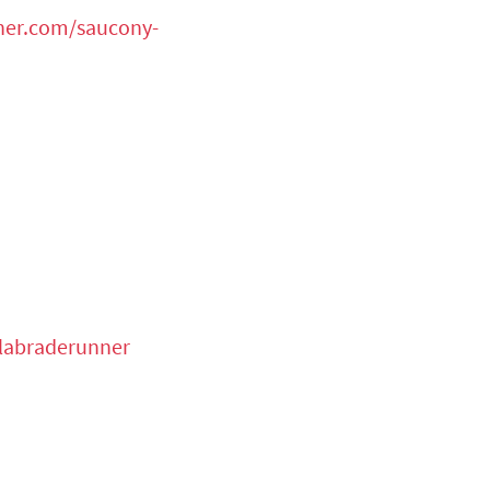
ner.com/saucony-
alabraderunner