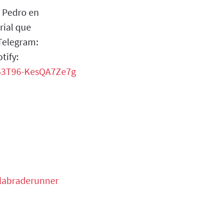
 Pedro en
rial que
Telegram:
tify:
053T96-KesQA7Ze7g
alabraderunner