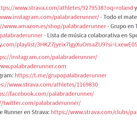
ttps://www.strava.com/athletes/9279538?oq=roland
y
/www.instagram.com/palabraderunner/
- Todo el mate
://www.amazon.es/shop/palabraderunner
- Grupo en 
opalabraderunner
- Lista de música colaborativa en Spo
ify.com/playlist/3HKZ7jyeix7lgyXuOmaZU9?si=LxewE
tps://instagram.com/palabraderunner/
/www.palabraderunner.com
egram:
https://t.me/grupopalabraderunner
ps://www.strava.com/athletes/1169830
ps://facebook.com/palabraderunner/
://twitter.com/palabraderunner/
de Runner en Strava:
https://www.strava.com/clubs/p