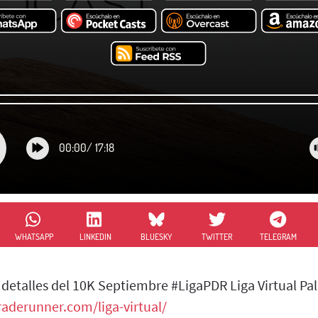
00:00
/
17:18
WHATSAPP
LINKEDIN
BLUESKY
TWITTER
TELEGRAM
 y detalles del 10K Septiembre #LigaPDR Liga Virtual P
aderunner.com/liga-virtual/