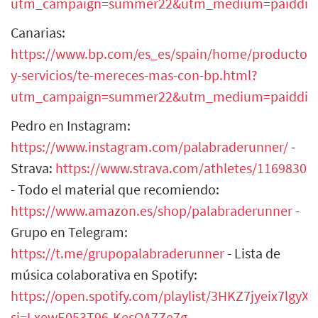
utm_campaign=summer22&utm_medium=paiddirec
Canarias:
https://www.bp.com/es_es/spain/home/productos-
y-servicios/te-mereces-mas-con-bp.html?
utm_campaign=summer22&utm_medium=paiddirec
Pedro en Instagram:
https://www.instagram.com/palabraderunner/
-
Strava:
https://www.strava.com/athletes/1169830
- Todo el material que recomiendo:
https://www.amazon.es/shop/palabraderunner
-
Grupo en Telegram:
https://t.me/grupopalabraderunner
- Lista de
música colaborativa en Spotify:
https://open.spotify.com/playlist/3HKZ7jyeix7lgy
si=LxewE053T96-KesQA7Ze7g