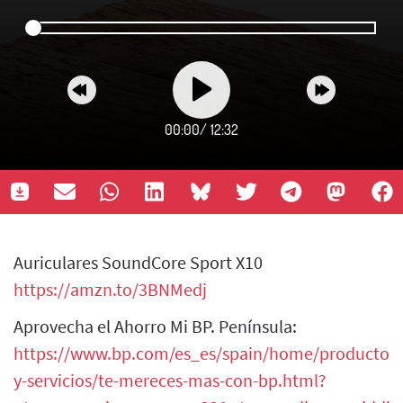
00:00
/
12:32
Auriculares SoundCore Sport X10
https://amzn.to/3BNMedj
Aprovecha el Ahorro Mi BP. Península:
https://www.bp.com/es_es/spain/home/productos-
y-servicios/te-mereces-mas-con-bp.html?