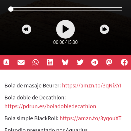
00:00
/
15:00
Bola de masaje Beurer:
https://amzn.to/3qNiXYI
Bola doble de Decathlon:
https://pdrun.es/boladobledecathlon
Bola simple BlackRoll:
https://amzn.to/3yqouXT
Episodio presentado por Aquarius