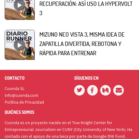
RECUPERACIÓN: ASÍ USO LA HYPERVOLT
3
MIZUNO NEO VISTA 3, MISMA IDEA DE
ZAPATILLA DIVERTIDA, REBOTONA Y
RÁPIDA PARA ENTRENAR
CONTACTO
SÍGUENOS EN
Cuonda SL
info@cuonda.com
Política de Privacidad
QUIÉNES SOMOS
Cuonda es un proyecto nacido en el Tow Knight Center for
Entrepreneurial Journalism en CUNY (City University of New York). Ha
contado con el apoyo de una beca por parte de Google DNI Fund.