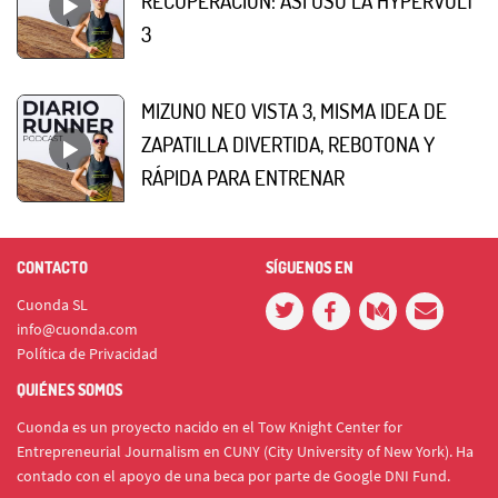
RECUPERACIÓN: ASÍ USO LA HYPERVOLT
3
MIZUNO NEO VISTA 3, MISMA IDEA DE
ZAPATILLA DIVERTIDA, REBOTONA Y
RÁPIDA PARA ENTRENAR
CONTACTO
SÍGUENOS EN
Cuonda SL
info@cuonda.com
Política de Privacidad
QUIÉNES SOMOS
Cuonda es un proyecto nacido en el Tow Knight Center for
Entrepreneurial Journalism en CUNY (City University of New York). Ha
contado con el apoyo de una beca por parte de Google DNI Fund.