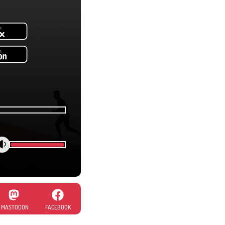
MASTODON
FACEBOOK