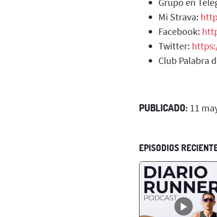
Grupo en Tel
Mi Strava:
htt
Facebook:
htt
Twitter:
https
Club Palabra 
PUBLICADO:
11 may
EPISODIOS RECIENT