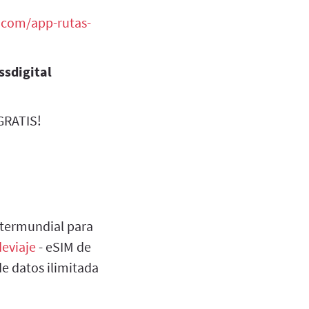
.com/app-rutas-
ssdigital
RATIS!
ntermundial para
eviaje
- eSIM de
de datos ilimitada