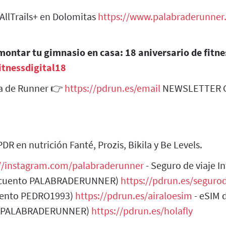
AllTrails+ en Dolomitas
https://www.palabraderunner
ontar tu gimnasio en casa: 18 aniversario de fitne
itnessdigital18
ra de Runner 👉
https://pdrun.es/email
NEWSLETTER G
R en nutrición Fanté, Prozis, Bikila y Be Levels.
://instagram.com/palabraderunner
- Seguro de viaje I
descuento PALABRADERUNNER)
https://pdrun.es/segurod
cuento PEDRO1993)
https://pdrun.es/airaloesim
- eSIM 
to PALABRADERUNNER)
https://pdrun.es/holafly