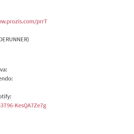
ww.prozis.com/prrT
BRADERUNNER)
ava:
endo:
tify:
053T96-KesQA7Ze7g