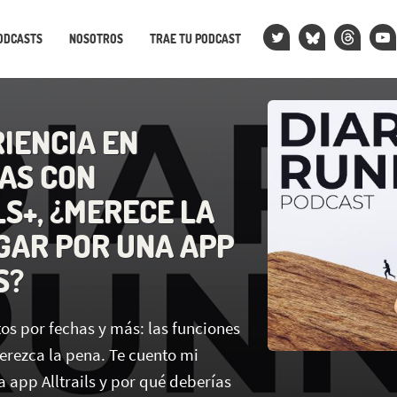
ODCASTS
NOSOTROS
TRAE TU PODCAST
RIENCIA EN
AS CON
LS+, ¿MERECE LA
GAR POR UNA APP
S?
tos por fechas y más: las funciones
rezca la pena. Te cuento mi
a app Alltrails y por qué deberías