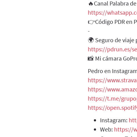
🔥Canal Palabra d
https://whatsapp.
👉Código PDR en Pr
-
🌍 Seguro de viaje
https://pdrun.es/s
📸 Mi cámara GoPr
Pedro en Instagra
https://www.strav
https://www.amazo
https://t.me/grup
https://open.spot
Instagram:
ht
Web:
https:/