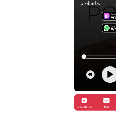
probarla.
DESCARGAR
EMAIL