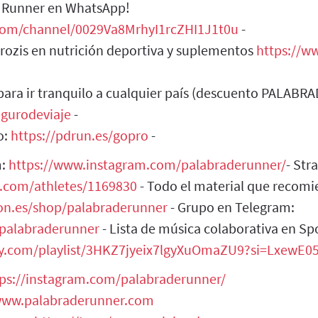
e Runner en WhatsApp!
com/channel/0029Va8MrhyI1rcZHI1J1t0u
-
ozis en nutrición deportiva y suplementos
https://w
 para ir tranquilo a cualquier país (descuento PALA
egurodeviaje
-
o:
https://pdrun.es/gopro
-
m:
https://www.instagram.com/palabraderunner/
- Str
a.com/athletes/1169830
- Todo el material que recomi
n.es/shop/palabraderunner
- Grupo en Telegram:
opalabraderunner
- Lista de música colaborativa en Spo
ify.com/playlist/3HKZ7jyeix7lgyXuOmaZU9?si=LxewE
tps://instagram.com/palabraderunner/
/www.palabraderunner.com