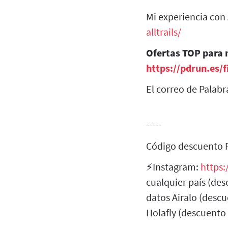
Mi experiencia con 
alltrails/
Ofertas TOP para m
https://pdrun.es/f
El correo de Palab
-----
Código descuento PD
⚡Instagram:
https
cualquier país (
datos Airalo (des
Holafly (descuen