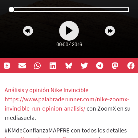
00:00
/
20:16
Análisis y opinión Nike Invincible
https://www.palabraderunner.com/nike-zoomx-
invincible-run-opinion-analisis/
con ZoomX en su
mediasuela.
#KMdeConfianzaMAPFRE con todos los detalles