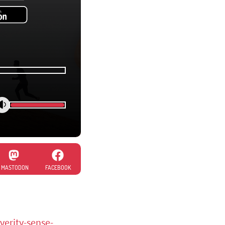
MASTODON
FACEBOOK
erity-sense-