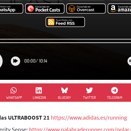
00:00
/
10:14
WHATSAPP
LINKEDIN
BLUESKY
TWITTER
TELEGRAM
das ULTRABOOST 21
https://www.adidas.es/running
Verity Sense:
https://www.palabraderunner.com/polar-v