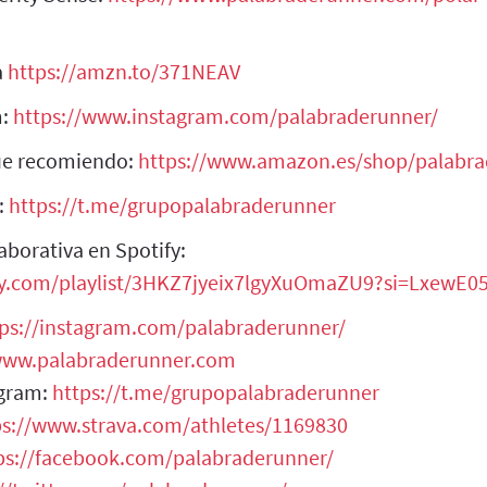
a
https://amzn.to/371NEAV
m:
https://www.instagram.com/palabraderunner/
que recomiendo:
https://www.amazon.es/shop/palabr
:
https://t.me/grupopalabraderunner
aborativa en Spotify:
ify.com/playlist/3HKZ7jyeix7lgyXuOmaZU9?si=LxewE
tps://instagram.com/palabraderunner/
/www.palabraderunner.com
egram:
https://t.me/grupopalabraderunner
ps://www.strava.com/athletes/1169830
ps://facebook.com/palabraderunner/