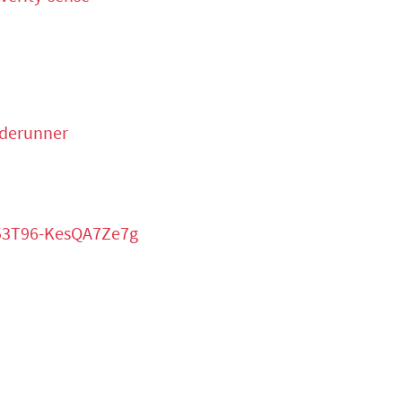
aderunner
053T96-KesQA7Ze7g