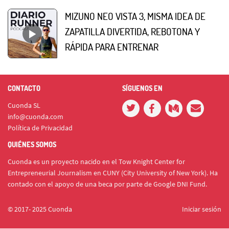
MIZUNO NEO VISTA 3, MISMA IDEA DE
ZAPATILLA DIVERTIDA, REBOTONA Y
RÁPIDA PARA ENTRENAR
CONTACTO
SÍGUENOS EN
Cuonda SL
info@cuonda.com
Política de Privacidad
QUIÉNES SOMOS
Cuonda es un proyecto nacido en el Tow Knight Center for
Entrepreneurial Journalism en CUNY (City University of New York). Ha
contado con el apoyo de una beca por parte de Google DNI Fund.
© 2017- 2025 Cuonda
Iniciar sesión