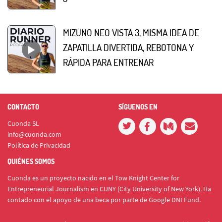
MIZUNO NEO VISTA 3, MISMA IDEA DE
ZAPATILLA DIVERTIDA, REBOTONA Y
RÁPIDA PARA ENTRENAR
CONTACTO
SÍGUENOS EN
Cuonda SL
info@cuonda.com
Política de Privacidad
QUIÉNES SOMOS
Cuonda es un proyecto nacido en el Tow Knight Center for
Entrepreneurial Journalism en CUNY (City University of New York). Ha
contado con el apoyo de una beca por parte de Google DNI Fund.