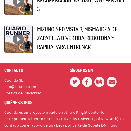
RECUPERACIÓN: ASÍ USO LA HYPERVOLT
3
MIZUNO NEO VISTA 3, MISMA IDEA DE
ZAPATILLA DIVERTIDA, REBOTONA Y
RÁPIDA PARA ENTRENAR
CONTACTO
SÍGUENOS EN
Cuonda SL
info@cuonda.com
Política de Privacidad
QUIÉNES SOMOS
Cuonda es un proyecto nacido en el Tow Knight Center for
Entrepreneurial Journalism en CUNY (City University of New York). Ha
contado con el apoyo de una beca por parte de Google DNI Fund.