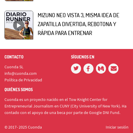
MIZUNO NEO VISTA 3, MISMA IDEA DE
ZAPATILLA DIVERTIDA, REBOTONA Y
RÁPIDA PARA ENTRENAR
CONTACTO
SÍGUENOS EN
Cuonda SL
info@cuonda.com
Política de Privacidad
QUIÉNES SOMOS
Cuonda es un proyecto nacido en el Tow Knight Center for
Entrepreneurial Journalism en CUNY (City University of New York). Ha
contado con el apoyo de una beca por parte de Google DNI Fund.
© 2017- 2025 Cuonda
Iniciar sesión