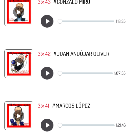
3⨯43
#GONZALO MIRÓ
3⨯42
#JUAN ANDÚJAR OLIVER
3⨯41
#MARCOS LÓPEZ