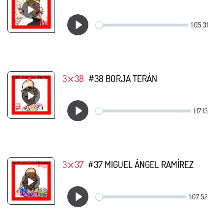
3⨯38
#38 BORJA TERÁN
3⨯37
#37 MIGUEL ÁNGEL RAMÍREZ