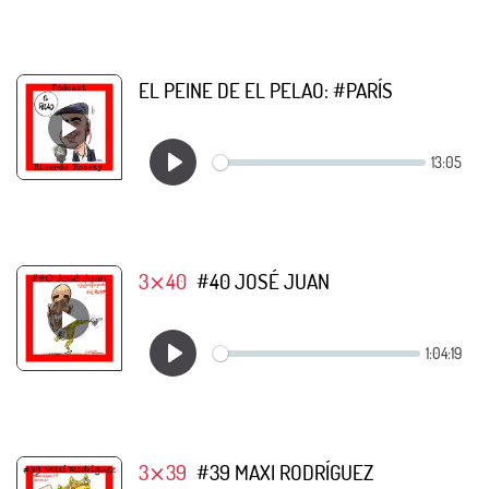
EL PEINE DE EL PELAO: #PARÍS
3⨯40
#40 JOSÉ JUAN
3⨯39
#39 MAXI RODRÍGUEZ