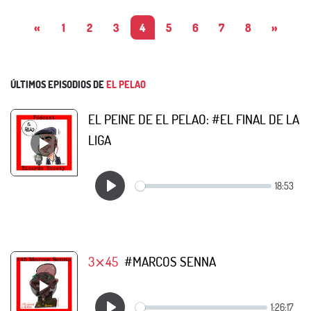
«
1
2
3
4
5
6
7
8
»
ÚLTIMOS EPISODIOS DE
EL PELAO
EL PEINE DE EL PELAO: #EL FINAL DE LA
LIGA
3⨯45
#MARCOS SENNA