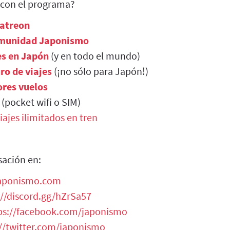
 con el programa?
Patreon
munidad Japonismo
es en Japón
(y en todo el mundo)
ro de viajes
(¡no sólo para Japón!)
res vuelos
(pocket wifi o SIM)
iajes ilimitados en tren
sación en:
japonismo.com
://discord.gg/hZrSa57
ps://facebook.com/japonismo
://twitter.com/japonismo