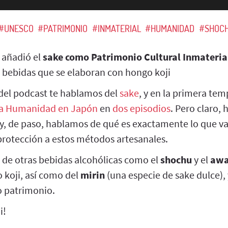
#UNESCO
#PATRIMONIO
#INMATERIAL
#HUMANIDAD
#SHOC
 añadió el
sake como Patrimonio Cultural Inmateria
 bebidas que se elaboran con hongo koji
del podcast te hablamos del
sake
, y en la primera t
la Humanidad en Japón
en
dos episodios
. Pero claro, 
y, de paso, hablamos de qué es exactamente lo que va
protección a estos métodos artesanales.
de otras bebidas alcohólicas como el
shochu
y el
awa
 koji, así como del
mirin
(una especie de sake dulce),
o patrimonio.
i!