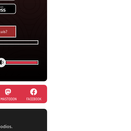
Luis?
MASTODON
FACEBOOK
sodios.