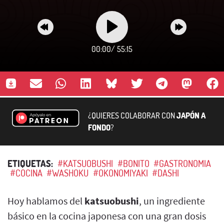
00:00
/
55:15
¿QUIERES COLABORAR CON
JAPÓN A
FONDO
?
ETIQUETAS:
#KATSUOBUSHI
#BONITO
#GASTRONOMIA
#COCINA
#WASHOKU
#OKONOMIYAKI
#DASHI
Hoy hablamos del
katsuobushi
, un ingrediente
básico en la cocina japonesa con una gran dosis