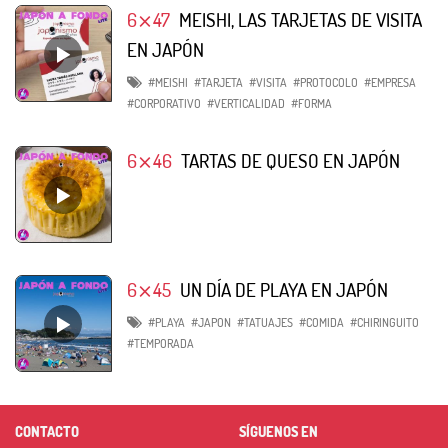
6⨯47
MEISHI, LAS TARJETAS DE VISITA
EN JAPÓN
#MEISHI
#TARJETA
#VISITA
#PROTOCOLO
#EMPRESA
#CORPORATIVO
#VERTICALIDAD
#FORMA
6⨯46
TARTAS DE QUESO EN JAPÓN
6⨯45
UN DÍA DE PLAYA EN JAPÓN
#PLAYA
#JAPON
#TATUAJES
#COMIDA
#CHIRINGUITO
#TEMPORADA
CONTACTO
SÍGUENOS EN