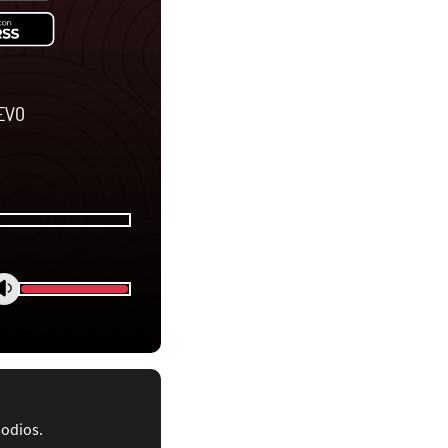
EVO
sodios.