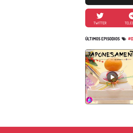
TWITTER
TELE
ÚLTIMOS EPISODIOS
#D