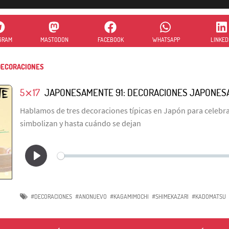
GRAM
MASTODON
FACEBOOK
WHATSAPP
LINKED
ECORACIONES
5⨯17
JAPONESAMENTE 91: DECORACIONES JAPONES
Hablamos de tres decoraciones típicas en Japón para celebra
simbolizan y hasta cuándo se dejan
#DECORACIONES
#ANONUEVO
#KAGAMIMOCHI
#SHIMEKAZARI
#KADOMATSU