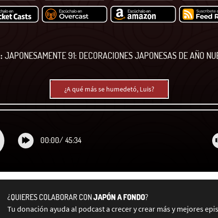
:
JAPONESAMENTE 91: DECORACIONES JAPONESAS DE AÑO NU
¿A qué más se humedetó, Luis?
00:00
/
45:34
¿QUIERES COLABORAR CON
JAPÓN A FONDO
?
Tu donación ayuda al podcast a crecer y crear más y mejores epi