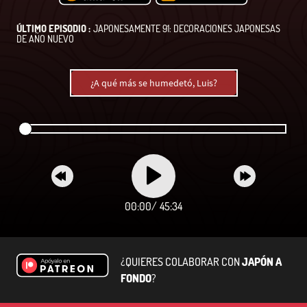
ÚLTIMO EPISODIO :
JAPONESAMENTE 91: DECORACIONES JAPONESAS
DE AÑO NUEVO
¿A qué más se humedetó, Luis?
00:00
/
45:34
¿QUIERES COLABORAR CON
JAPÓN A
FONDO
?