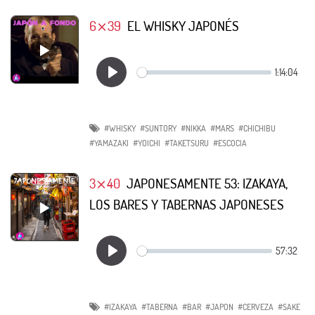
6⨯39
EL WHISKY JAPONÉS
#WHISKY
#SUNTORY
#NIKKA
#MARS
#CHICHIBU
#YAMAZAKI
#YOICHI
#TAKETSURU
#ESCOCIA
3⨯40
JAPONESAMENTE 53: IZAKAYA,
LOS BARES Y TABERNAS JAPONESES
#IZAKAYA
#TABERNA
#BAR
#JAPON
#CERVEZA
#SAKE