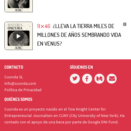
9⨯46
¿LLEVA LA TIERRA MILES DE
MILLONES DE AÑOS SEMBRANDO VIDA
EN VENUS?
CONTACTO
SÍGUENOS EN
Cuonda SL
info@cuonda.com
Política de Privacidad
QUIÉNES SOMOS
Cuonda es un proyecto nacido en el Tow Knight Center for
Entrepreneurial Journalism en CUNY (City University of New York). Ha
contado con el apoyo de una beca por parte de Google DNI Fund.