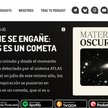
ODCASTS
NOSOTROS
TRAE TU PODCAST
×10
IE SE ENGAÑE:
S ES UN COMETA
lo minuto y desde el momento
 detectado por el sistema ATLAS
) en julio de este mismo año, los
nspiración se pusieron en
 es un cometa, que si es u