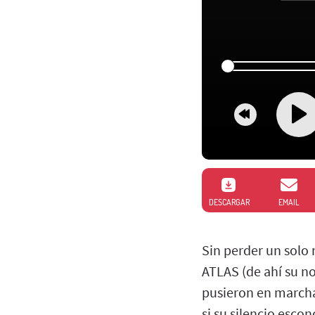
DESCARGAR
EMAIL
Sin perder un solo
ATLAS (de ahí su n
pusieron en marcha
si su silencio escon