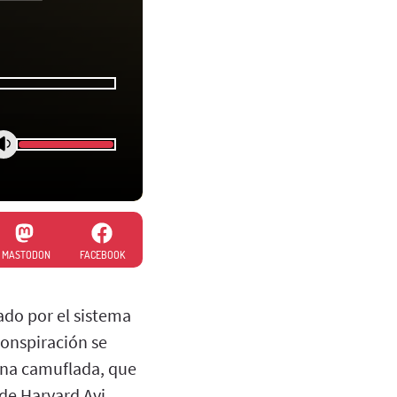
MASTODON
FACEBOOK
do por el sistema
conspiración se
ena camuflada, que
 de Harvard Avi