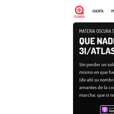
CUENTA
P
MATERIA OSCURA 9
QUE NAD
3I/ATLA
Sin perder un so
mismo en que fue
(de ahí su nombre
amantes de la co
marcha: que si no