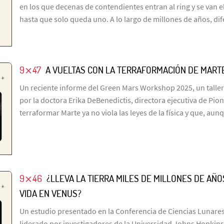
en los que decenas de contendientes entran al ring y se van 
hasta que solo queda uno. A lo largo de millones de años, di
9⨯47
A VUELTAS CON LA TERRAFORMACIÓN DE MART
Un reciente informe del Green Mars Workshop 2025, un taller
por la doctora Erika DeBenedictis, directora ejecutiva de Pio
terraformar Marte ya no viola las leyes de la física y que, aun
9⨯46
¿LLEVA LA TIERRA MILES DE MILLONES DE A
VIDA EN VENUS?
Un estudio presentado en la Conferencia de Ciencias Lunares
liderado por investigadores de la Universidad Johns Hopkins