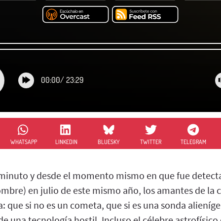
00:00
/
23:29
WHATSAPP
LINKEDIN
BLUESKY
TWITTER
TELEGRAM
 minuto y desde el momento mismo en que fue detecta
ombre) en julio de este mismo año, los amantes de la 
: que si no es un cometa, que si es una sonda alieníg
de una tecnología hostil. Incluso el célebre astrofísico