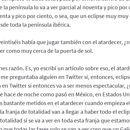
e la península lo va a ver parcial al noventa y pico por 
enta y pico por ciento, o sea, que un eclipse muy muy
sde toda la península ibérica.
 veintiséis había que jugar también con el atardecer, ¿n
er como muy cerca de la puerta de sol.
nes razón. Es, yo escribí un artículo sobre eso, el atar
 me preguntaba alguien en Twitter si, entonces, eclip
 en Twitter si entonces va a ser menos espectacular, 
se hace de noche como pasó en México, en Estados Un
 bastante metidos en el atardecer cuando empieza el e
a franja de totalidad van a llegar a haber todo el eclip
a totalidad sí se va a ver en toda esta franja que esta
to que todas las fases solo se van a ver creo que un Gal