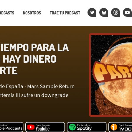
ODCASTS
NOSOTROS
TRAE TU PODCAST
TIEMPO PARA LA
O HAY DINERO
ARTE
s de España · Mars Sample Return
rtemis III sufre un downgrade