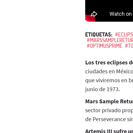
ETIQUETAS:
#ECLIP
#MARSSAMPLERETU
#OPTIMUSPRIME
#T
Los tres eclipses 
ciudades en México
que viviremos en br
junio de 1973.
Mars Sample Retu
sector privado pro
de Perseverance sin
Artemis III sufre