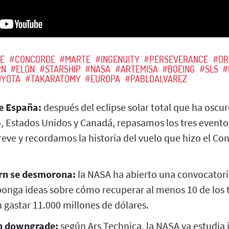
SE
#CONCORDE
#MARTE
#INGENUITY
#PERSEVERANCE
#DR
RN
#ELON
#STARSHIP
#NASA
#ARTEMISA
#BOEING
#SLS
#
OYOTA
#TAKARATOMY
#EUROPA
#PABLOALVAREZ
de España:
después del eclipse solar total que ha oscu
, Estados Unidos y Canadá, repasamos los tres event
eve y recordamos la historia del vuelo que hizo el Co
rn se desmorona:
la NASA ha abierto una convocatori
ponga ideas sobre cómo recuperar al menos 10 de los
 gastar 11.000 millones de dólares.
 un downgrade:
según Ars Technica, la NASA ya estudia