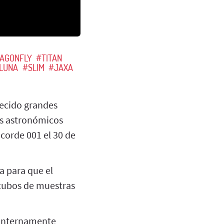
AGONFLY
#TITAN
LUNA
#SLIM
#JAXA
recido grandes
os astronómicos
ncorde 001 el 30 de
a para que el
 tubos de muestras
 internamente