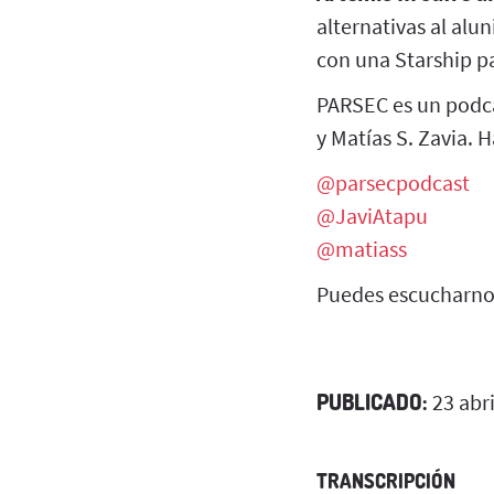
alternativas al alun
con una Starship pa
PARSEC es un podca
y Matías S. Zavia. 
@parsecpodcast
@JaviAtapu
@matiass
Puedes escucharnos
PUBLICADO:
23 abri
TRANSCRIPCIÓN