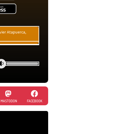
vier Atapuerca,
MASTODON
FACEBOOK