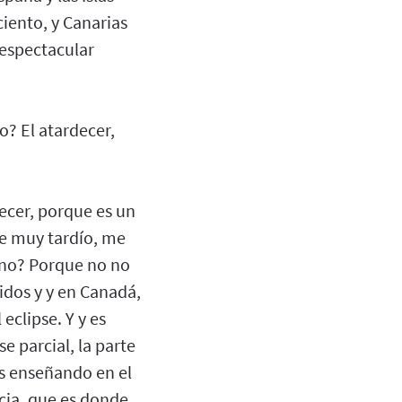
ciento, y Canarias
 espectacular
o? El atardecer,
decer, porque es un
se muy tardío, me
¿no? Porque no no
idos y y en Canadá,
clipse. Y y es
se parcial, la parte
mos enseñando en el
icia, que es donde