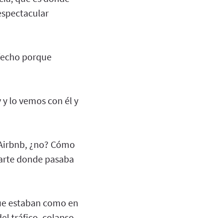
 espectacular
sfecho porque
 y lo vemos con él y
s Airbnb, ¿no? Cómo
parte donde pasaba
 que estaban como en
el tráfico, colapso