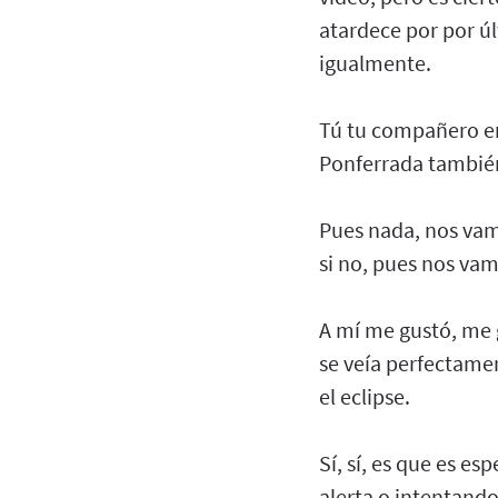
atardece por por úl
igualmente.
Tú tu compañero en
Ponferrada también 
Pues nada, nos vamo
si no, pues nos va
A mí me gustó, me g
se veía perfectame
el eclipse.
Sí, sí, es que es e
alerta o intentando