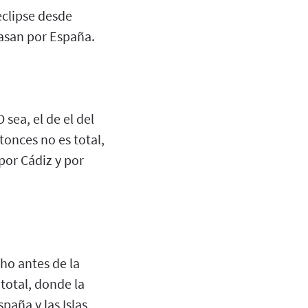
eclipse desde
pasan por España.
 sea, el de el del
tonces no es total,
 por Cádiz y por
cho antes de la
 total, donde la
paña y las Islas