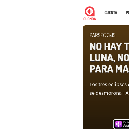
CUENTA
P
PARSEC 3×15
NO HAY 
LUNA, N
PARA M
Los tres eclipse
se desmorona · A