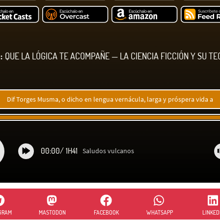
:
QUE LA LÓGICA TE ACOMPAÑE — LA CIENCIA FICCIÓN Y SU TE
Dif Torges Musma, o dicho en lengua vernácula, larga y próspera vida a
00:00
/
1H41
Saludos vulcanos
GRAM
MASTODON
FACEBOOK
WHATSAPP
LINKED