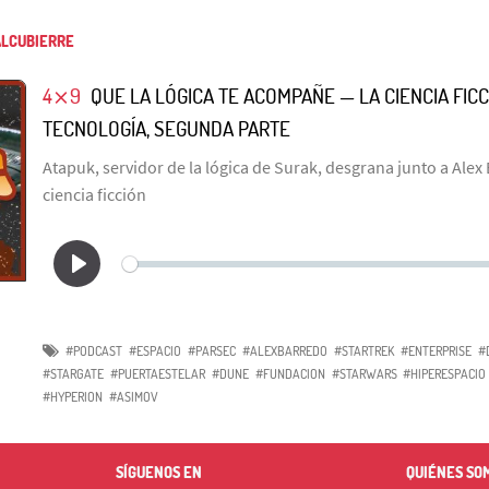
LCUBIERRE
4⨯9
QUE LA LÓGICA TE ACOMPAÑE — LA CIENCIA FICC
TECNOLOGÍA, SEGUNDA PARTE
Atapuk, servidor de la lógica de Surak, desgrana junto a Alex 
ciencia ficción
#PODCAST
#ESPACIO
#PARSEC
#ALEXBARREDO
#STARTREK
#ENTERPRISE
#
#STARGATE
#PUERTAESTELAR
#DUNE
#FUNDACION
#STARWARS
#HIPERESPACIO
#HYPERION
#ASIMOV
SÍGUENOS EN
QUIÉNES SO