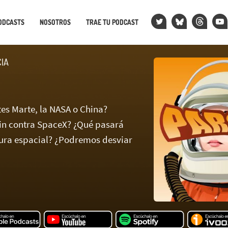
ODCASTS
NOSOTROS
TRAE TU PODCAST
CIA
tes Marte, la NASA o China?
in contra SpaceX? ¿Qué pasará
ura espacial? ¿Podremos desviar