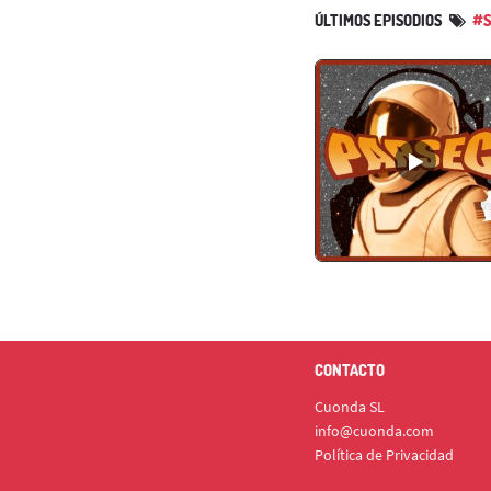
ÚLTIMOS EPISODIOS
#S
CONTACTO
Cuonda SL
info@cuonda.com
Política de Privacidad