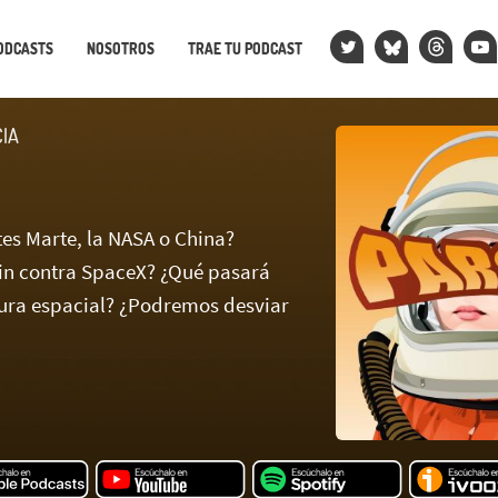
ODCASTS
NOSOTROS
TRAE TU PODCAST
CIA
tes Marte, la NASA o China?
in contra SpaceX? ¿Qué pasará
ura espacial? ¿Podremos desviar