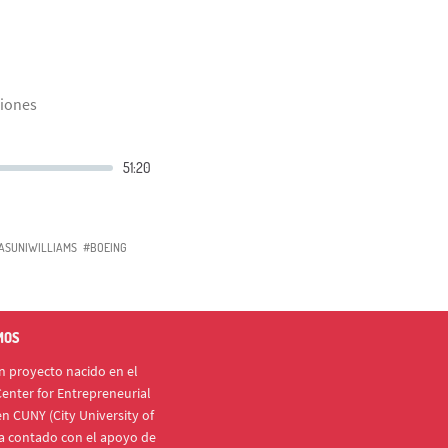
siones
ASUNIWILLIAMS
#BOEING
MOS
 proyecto nacido en el
enter for Entrepreneurial
n CUNY (City University of
a contado con el apoyo de