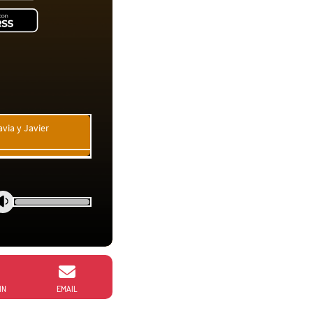
via y Javier
IN
EMAIL