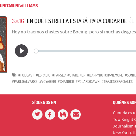
UNITASUNIWILLIAMS
3⨯16
EN QUÉ ESTRELLA ESTARÁ, PARA CUIDAR DE ÉL
Hoy no traemos chistes sobre Boeing, pero sí muchas disgre
#PODCAST
#ESPACIO
#PARSEC
#STARLINER
#BARRYBUTCHWILMORE
#SUNIT
#PABLOALVAREZ
#VOYAGER1
#CHANGE6
#POLARISDAWN
#TRAJESESPACIALES
SÍGUENOS EN
QUIÉNES SO
Cuonda es un
Tow Knight C
Journalism e
New York). H