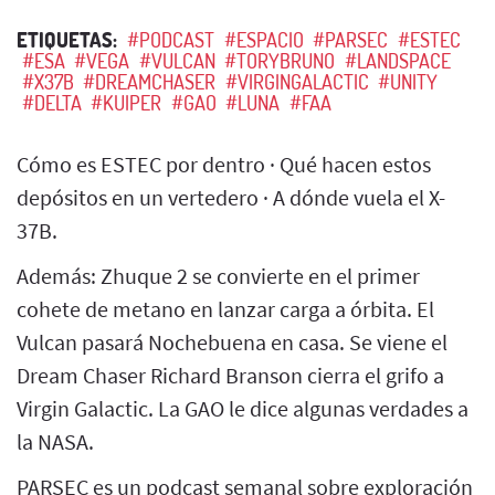
ETIQUETAS:
#PODCAST
#ESPACIO
#PARSEC
#ESTEC
#ESA
#VEGA
#VULCAN
#TORYBRUNO
#LANDSPACE
#X37B
#DREAMCHASER
#VIRGINGALACTIC
#UNITY
#DELTA
#KUIPER
#GAO
#LUNA
#FAA
Cómo es ESTEC por dentro · Qué hacen estos
depósitos en un vertedero · A dónde vuela el X-
37B.
Además: Zhuque 2 se convierte en el primer
cohete de metano en lanzar carga a órbita. El
Vulcan pasará Nochebuena en casa. Se viene el
Dream Chaser Richard Branson cierra el grifo a
Virgin Galactic. La GAO le dice algunas verdades a
la NASA.
PARSEC es un podcast semanal sobre exploración