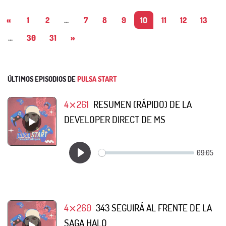
«
1
2
...
7
8
9
10
11
12
13
...
30
31
»
ÚLTIMOS EPISODIOS DE
PULSA START
4⨯261
RESUMEN (RÁPIDO) DE LA
DEVELOPER DIRECT DE MS
4⨯260
343 SEGUIRÁ AL FRENTE DE LA
SAGA HALO