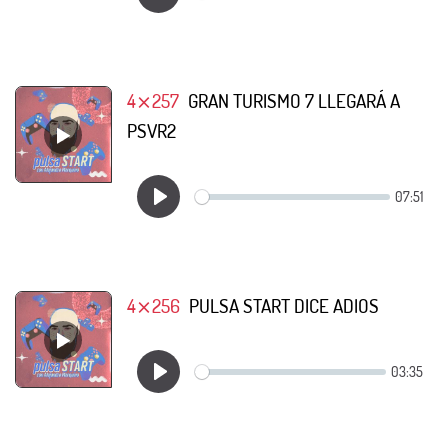
4⨯257
GRAN TURISMO 7 LLEGARÁ A
PSVR2
4⨯256
PULSA START DICE ADIOS