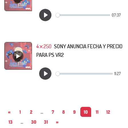
4⨯250
SONY ANUNCIA FECHA Y PRECIO
PARA PS VR2
«
1
2
...
7
8
9
10
11
12
13
...
30
31
»