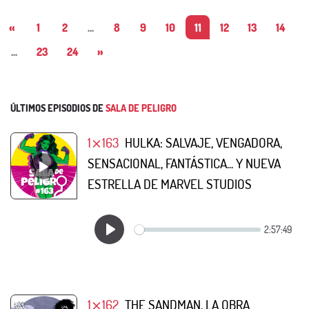
«
1
2
...
8
9
10
11
12
13
14
...
23
24
»
ÚLTIMOS EPISODIOS DE
SALA DE PELIGRO
1⨯163
HULKA: SALVAJE, VENGADORA,
SENSACIONAL, FANTÁSTICA... Y NUEVA
ESTRELLA DE MARVEL STUDIOS
1⨯162
THE SANDMAN, LA OBRA