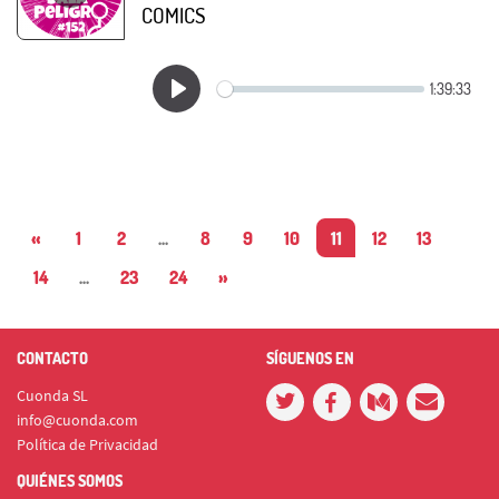
COMICS
«
1
2
...
8
9
10
11
12
13
14
...
23
24
»
CONTACTO
SÍGUENOS EN
Cuonda SL
info@cuonda.com
Política de Privacidad
QUIÉNES SOMOS