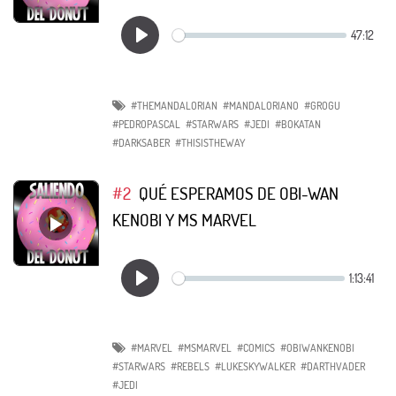
#THEMANDALORIAN
#MANDALORIANO
#GROGU
#PEDROPASCAL
#STARWARS
#JEDI
#BOKATAN
#DARKSABER
#THISISTHEWAY
#2
QUÉ ESPERAMOS DE OBI-WAN
KENOBI Y MS MARVEL
#MARVEL
#MSMARVEL
#COMICS
#OBIWANKENOBI
#STARWARS
#REBELS
#LUKESKYWALKER
#DARTHVADER
#JEDI