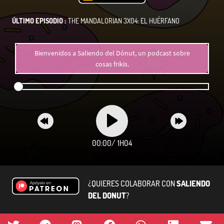
ÚLTIMO EPISODIO :
THE MANDALORIAN 3X04: EL HUÉRFANO
Bienvenidos a Saliendo del Dónut, un podcast sobre
cosas frikis.
00:00
/
1H04
¿QUIERES COLABORAR CON
SALIENDO
DEL DONUT
?