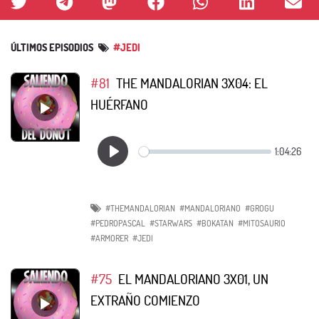
ÚLTIMOS EPISODIOS
#JEDI
#81
THE MANDALORIAN 3X04: EL
HUÉRFANO
#THEMANDALORIAN
#MANDALORIANO
#GROGU
#PEDROPASCAL
#STARWARS
#BOKATAN
#MITOSAURIO
#ARMORER
#JEDI
#75
EL MANDALORIANO 3X01, UN
EXTRAÑO COMIENZO