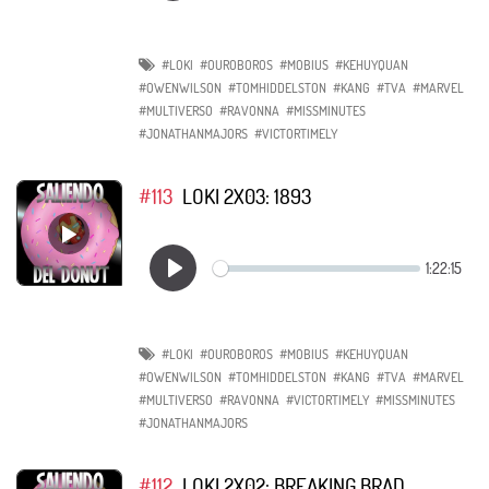
#LOKI
#OUROBOROS
#MOBIUS
#KEHUYQUAN
#OWENWILSON
#TOMHIDDELSTON
#KANG
#TVA
#MARVEL
#MULTIVERSO
#RAVONNA
#MISSMINUTES
#JONATHANMAJORS
#VICTORTIMELY
#113
LOKI 2X03: 1893
#LOKI
#OUROBOROS
#MOBIUS
#KEHUYQUAN
#OWENWILSON
#TOMHIDDELSTON
#KANG
#TVA
#MARVEL
#MULTIVERSO
#RAVONNA
#VICTORTIMELY
#MISSMINUTES
#JONATHANMAJORS
#112
LOKI 2X02: BREAKING BRAD