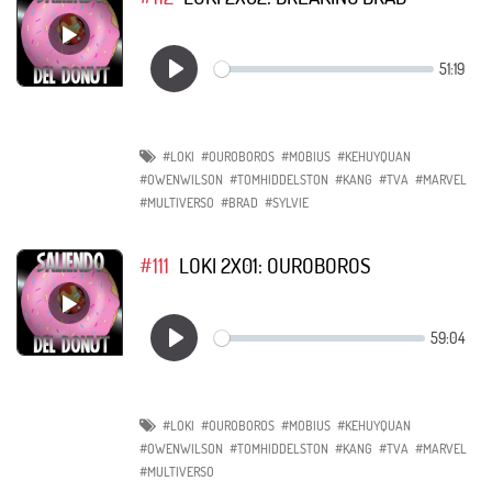
#LOKI
#OUROBOROS
#MOBIUS
#KEHUYQUAN
#OWENWILSON
#TOMHIDDELSTON
#KANG
#TVA
#MARVEL
#MULTIVERSO
#BRAD
#SYLVIE
#111
LOKI 2X01: OUROBOROS
#LOKI
#OUROBOROS
#MOBIUS
#KEHUYQUAN
#OWENWILSON
#TOMHIDDELSTON
#KANG
#TVA
#MARVEL
#MULTIVERSO