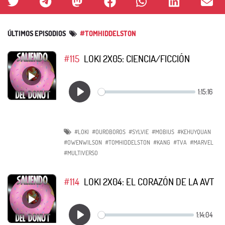
ÚLTIMOS EPISODIOS
#TOMHIDDELSTON
#115
LOKI 2X05: CIENCIA/FICCIÓN
#LOKI
#OUROBOROS
#SYLVIE
#MOBIUS
#KEHUYQUAN
#OWENWILSON
#TOMHIDDELSTON
#KANG
#TVA
#MARVEL
#MULTIVERSO
#114
LOKI 2X04: EL CORAZÓN DE LA AVT