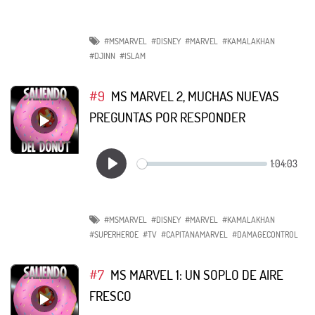
#MSMARVEL
#DISNEY
#MARVEL
#KAMALAKHAN
#DJINN
#ISLAM
#9
MS MARVEL 2, MUCHAS NUEVAS
PREGUNTAS POR RESPONDER
#MSMARVEL
#DISNEY
#MARVEL
#KAMALAKHAN
#SUPERHEROE
#TV
#CAPITANAMARVEL
#DAMAGECONTROL
#7
MS MARVEL 1: UN SOPLO DE AIRE
FRESCO