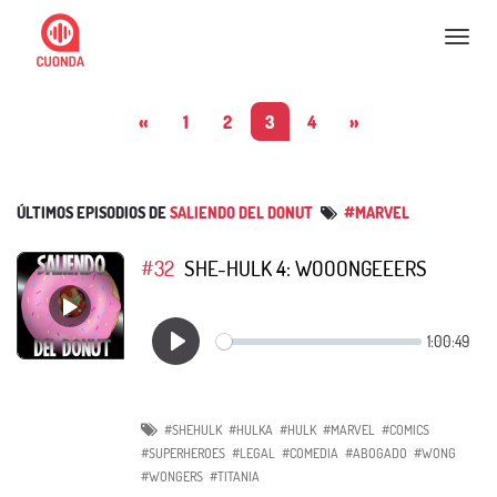
Nav
«
1
2
3
4
»
ÚLTIMOS EPISODIOS DE
SALIENDO DEL DONUT
#MARVEL
#32
SHE-HULK 4: WOOONGEEERS
#SHEHULK
#HULKA
#HULK
#MARVEL
#COMICS
#SUPERHEROES
#LEGAL
#COMEDIA
#ABOGADO
#WONG
#WONGERS
#TITANIA