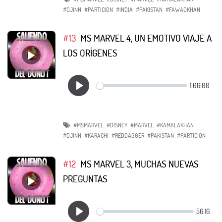
#DJINN
#PARTICION
#INDIA
#PAKISTAN
#FAWADKHAN
#13
MS MARVEL 4, UN EMOTIVO VIAJE A
LOS ORÍGENES
#MSMARVEL
#DISNEY
#MARVEL
#KAMALAKHAN
#DJINN
#KARACHI
#REDDAGGER
#PAKISTAN
#PARTICION
#12
MS MARVEL 3, MUCHAS NUEVAS
PREGUNTAS