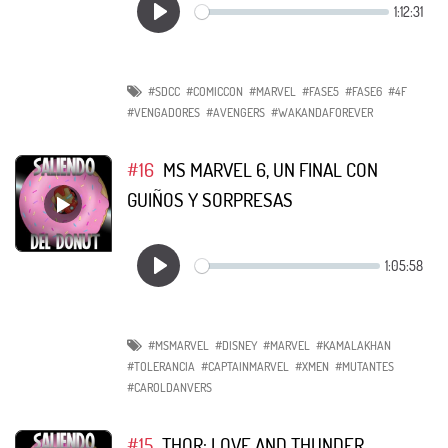
#SDCC
#COMICCON
#MARVEL
#FASE5
#FASE6
#4F
#VENGADORES
#AVENGERS
#WAKANDAFOREVER
#16
MS MARVEL 6, UN FINAL CON
GUIÑOS Y SORPRESAS
#MSMARVEL
#DISNEY
#MARVEL
#KAMALAKHAN
#TOLERANCIA
#CAPTAINMARVEL
#XMEN
#MUTANTES
#CAROLDANVERS
#15
THOR: LOVE AND THUNDER,