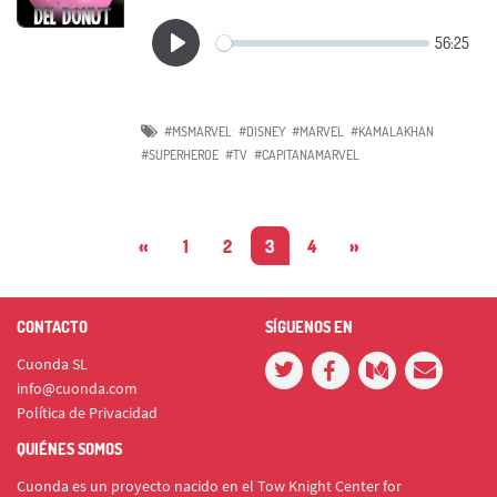
#MSMARVEL
#DISNEY
#MARVEL
#KAMALAKHAN
#SUPERHEROE
#TV
#CAPITANAMARVEL
«
1
2
3
4
»
CONTACTO
SÍGUENOS EN
Cuonda SL
info@cuonda.com
Política de Privacidad
QUIÉNES SOMOS
Cuonda es un proyecto nacido en el Tow Knight Center for