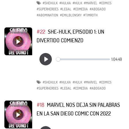
#SHEHULK
#HULKA
#HULK
#MARVEL
#COMICS
#SUPERHEROES
#LEGAL
#COMEDIA
#ABOGADO
#ABOMINATION
#EMILBLONSKY
#TIMROTH
#22
SHE-HULK, EPISODIO 1: UN
DIVERTIDO COMIENZO
#SHEHULK
#HULKA
#HULK
#MARVEL
#COMICS
#SUPERHEROES
#LEGAL
#COMEDIA
#ABOGADO
#18
MARVEL NOS DEJA SIN PALABRAS
EN LA SAN DIEGO COMIC CON 2022