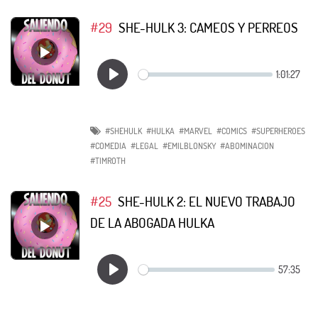
#29
SHE-HULK 3: CAMEOS Y PERREOS
#SHEHULK
#HULKA
#MARVEL
#COMICS
#SUPERHEROES
#COMEDIA
#LEGAL
#EMILBLONSKY
#ABOMINACION
#TIMROTH
#25
SHE-HULK 2: EL NUEVO TRABAJO
DE LA ABOGADA HULKA