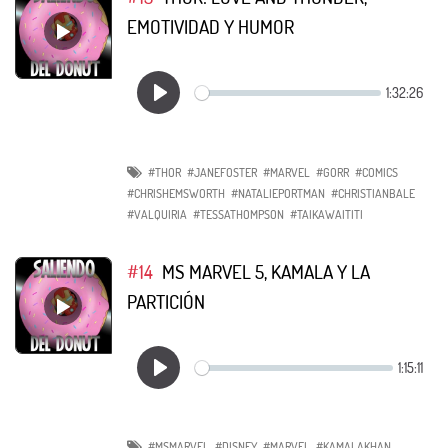
EMOTIVIDAD Y HUMOR
#THOR
#JANEFOSTER
#MARVEL
#GORR
#COMICS
#CHRISHEMSWORTH
#NATALIEPORTMAN
#CHRISTIANBALE
#VALQUIRIA
#TESSATHOMPSON
#TAIKAWAITITI
#14
MS MARVEL 5, KAMALA Y LA
PARTICIÓN
#MSMARVEL
#DISNEY
#MARVEL
#KAMALAKHAN