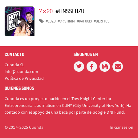
7⨯20
#HNSSLUZU
#LUZU
#CRISTININI
#KAPO013
#BERTTUS
CONTACTO
SÍGUENOS EN
Cuonda SL
info@cuonda.com
Política de Privacidad
QUIÉNES SOMOS
Cuonda es un proyecto nacido en el Tow Knight Center for
Entrepreneurial Journalism en CUNY (City University of New York). Ha
contado con el apoyo de una beca por parte de Google DNI Fund.
© 2017- 2025 Cuonda
Iniciar sesión