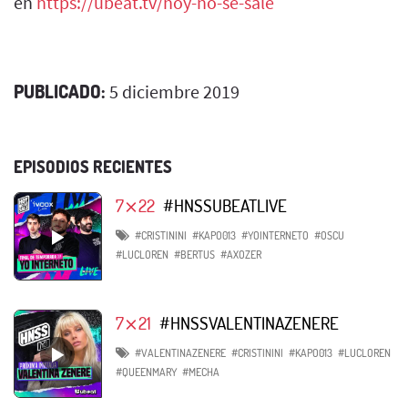
en
https://ubeat.tv/hoy-no-se-sale
PUBLICADO:
5 diciembre 2019
EPISODIOS RECIENTES
7⨯22
#HNSSUBEATLIVE
#CRISTININI
#KAPO013
#YOINTERNETO
#OSCU
#LUCLOREN
#BERTUS
#AXOZER
7⨯21
#HNSSVALENTINAZENERE
#VALENTINAZENERE
#CRISTININI
#KAPO013
#LUCLOREN
#QUEENMARY
#MECHA