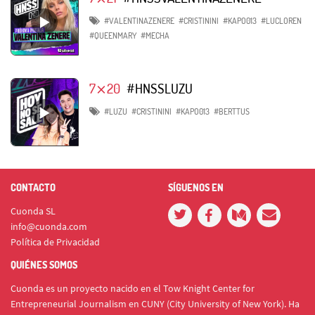
#VALENTINAZENERE
#CRISTININI
#KAPO013
#LUCLOREN
#QUEENMARY
#MECHA
7⨯20
#HNSSLUZU
#LUZU
#CRISTININI
#KAPO013
#BERTTUS
CONTACTO
SÍGUENOS EN
Cuonda SL
info@cuonda.com
Política de Privacidad
QUIÉNES SOMOS
Cuonda es un proyecto nacido en el Tow Knight Center for
Entrepreneurial Journalism en CUNY (City University of New York). Ha