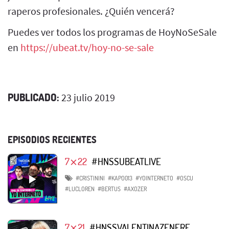
raperos profesionales. ¿Quién vencerá?
Puedes ver todos los programas de HoyNoSeSale
en
https://ubeat.tv/hoy-no-se-sale
PUBLICADO:
23 julio 2019
EPISODIOS RECIENTES
7⨯22
#HNSSUBEATLIVE
#CRISTININI
#KAPO013
#YOINTERNETO
#OSCU
#LUCLOREN
#BERTUS
#AXOZER
7⨯21
#HNSSVALENTINAZENERE