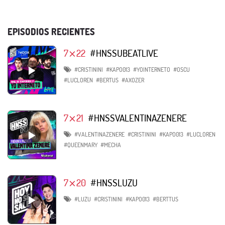
EPISODIOS RECIENTES
7⨯22
#HNSSUBEATLIVE
#CRISTININI
#KAPO013
#YOINTERNETO
#OSCU
#LUCLOREN
#BERTUS
#AXOZER
7⨯21
#HNSSVALENTINAZENERE
#VALENTINAZENERE
#CRISTININI
#KAPO013
#LUCLOREN
#QUEENMARY
#MECHA
7⨯20
#HNSSLUZU
#LUZU
#CRISTININI
#KAPO013
#BERTTUS