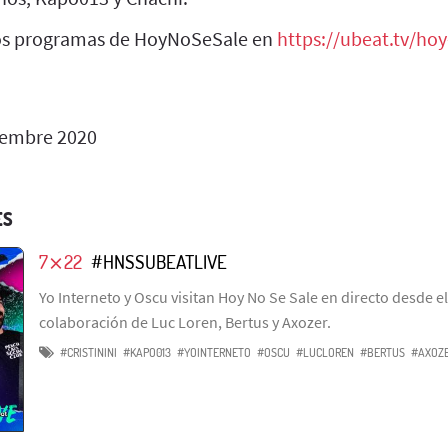
los programas de HoyNoSeSale en
https://ubeat.tv/hoy
iembre 2020
ES
7⨯22
#HNSSUBEATLIVE
Yo Interneto y Oscu visitan Hoy No Se Sale en directo desde el
colaboración de Luc Loren, Bertus y Axozer.
#CRISTININI
#KAPO013
#YOINTERNETO
#OSCU
#LUCLOREN
#BERTUS
#AXOZ