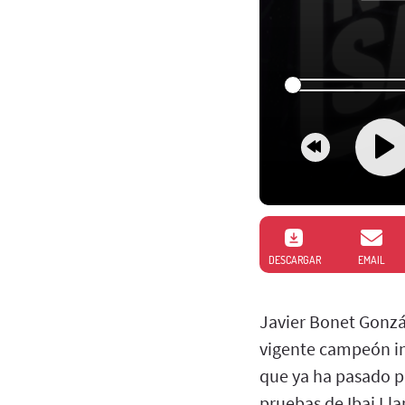
DESCARGAR
EMAIL
Javier Bonet Gonzál
vigente campeón int
que ya ha pasado po
pruebas de Ibai Ll