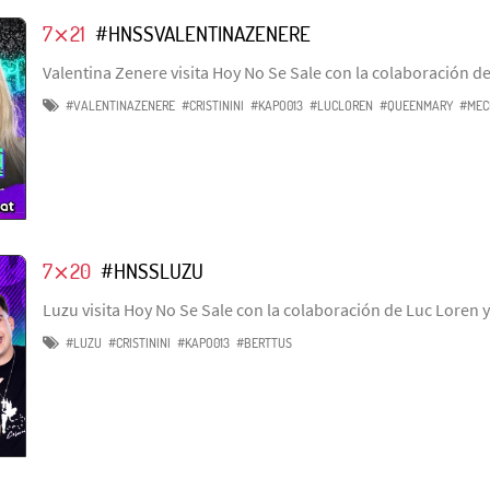
7⨯21
#HNSSVALENTINAZENERE
Valentina Zenere visita Hoy No Se Sale con la colaboración 
#VALENTINAZENERE
#CRISTININI
#KAPO013
#LUCLOREN
#QUEENMARY
#MEC
7⨯20
#HNSSLUZU
Luzu visita Hoy No Se Sale con la colaboración de Luc Loren y
#LUZU
#CRISTININI
#KAPO013
#BERTTUS