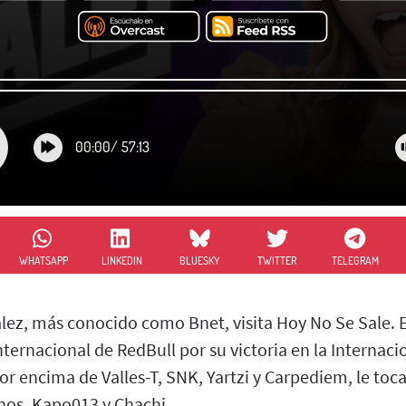
00:00
/
57:13
WHATSAPP
LINKEDIN
BLUESKY
TWITTER
TELEGRAM
ez, más conocido como Bnet, visita Hoy No Se Sale. El 
ernacional de RedBull por su victoria en la Internaci
r encima de Valles-T, SNK, Yartzi y Carpediem, le toca
anos, Kapo013 y Chachi.