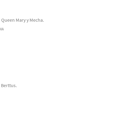
de Queen Mary y Mecha.
HA
 Berttus.