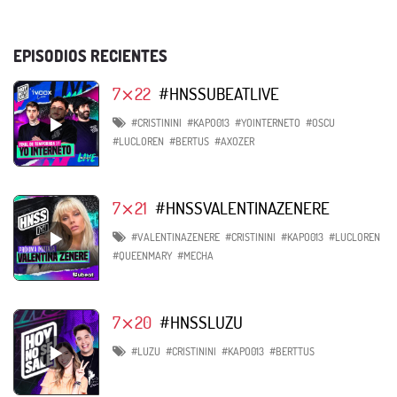
EPISODIOS RECIENTES
7⨯22
#HNSSUBEATLIVE
#CRISTININI
#KAPO013
#YOINTERNETO
#OSCU
#LUCLOREN
#BERTUS
#AXOZER
7⨯21
#HNSSVALENTINAZENERE
#VALENTINAZENERE
#CRISTININI
#KAPO013
#LUCLOREN
#QUEENMARY
#MECHA
7⨯20
#HNSSLUZU
#LUZU
#CRISTININI
#KAPO013
#BERTTUS