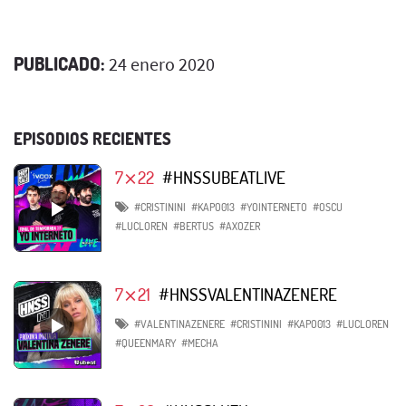
PUBLICADO:
24 enero 2020
EPISODIOS RECIENTES
7⨯22
#HNSSUBEATLIVE
#CRISTININI
#KAPO013
#YOINTERNETO
#OSCU
#LUCLOREN
#BERTUS
#AXOZER
7⨯21
#HNSSVALENTINAZENERE
#VALENTINAZENERE
#CRISTININI
#KAPO013
#LUCLOREN
#QUEENMARY
#MECHA